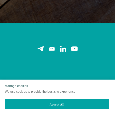
Manage cookies
© Anastasia Nikolaeva. All rights reserved
We use cookies to provide the best site experience.
Николаева Анастасия Владимировна, ИНН 532007863718
anastasianikolaeva9083@gmail.com, +79264079323
Accept All
Политика в отношении обработки персональных данных
Публичная оферта